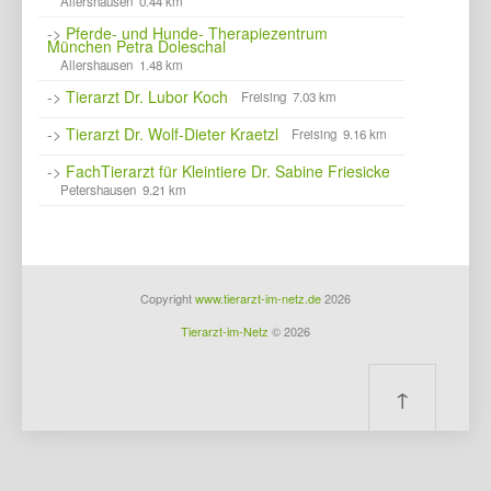
Allershausen 0.44 km
->
Pferde- und Hunde- Therapiezentrum
München Petra Doleschal
Allershausen 1.48 km
->
Tierarzt Dr. Lubor Koch
Freising 7.03 km
->
Tierarzt Dr. Wolf-Dieter Kraetzl
Freising 9.16 km
->
FachTierarzt für Kleintiere Dr. Sabine Friesicke
Petershausen 9.21 km
Copyright
www.tierarzt-im-netz.de
2026
Tierarzt-im-Netz
© 2026
↑