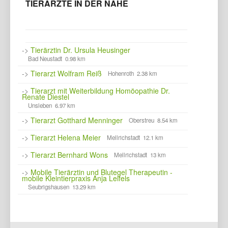
TIERÄRZTE IN DER NÄHE
->
Tierärztin Dr. Ursula Heusinger
Bad Neustadt 0.98 km
->
Tierarzt Wolfram Reiß
Hohenroth 2.38 km
->
Tierarzt mit Weiterbildung Homöopathie Dr.
Renate Diestel
Unsleben 6.97 km
->
Tierarzt Gotthard Menninger
Oberstreu 8.54 km
->
Tierarzt Helena Meier
Mellrichstadt 12.1 km
->
Tierarzt Bernhard Wons
Mellrichstadt 13 km
->
Mobile Tierärztin und Blutegel Therapeutin -
mobile Kleintierpraxis Anja Leifels
Seubrigshausen 13.29 km