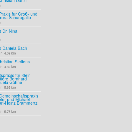
Christian Danzl
m
 Praxis für Groß- und
urora Schurogailo
m
s Dr. Nina
m
is Daniela Bach
ch 4.09 km
hristian Steffens
ch 4.87 km
praxis für Klein-
tiere Bernhard
uela Gühne
ch 5.65 km
 Gemeinschaftspraxis
öfer und Michael
arl-Heinz Brammertz
ch 5.76 km