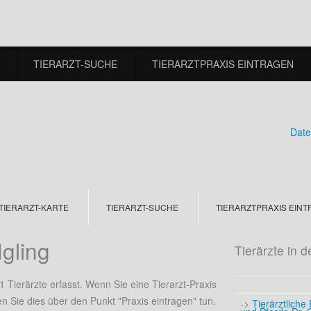
TIERARZT-SUCHE
TIERARZTPRAXIS EINTRAGEN
Date
TIERARZT-KARTE
TIERARZT-SUCHE
TIERARZTPRAXIS EIN
Igling
Tierärzte in 
 1 Tierärzte erfasst. Wenn Sie eine Tierarzt-Praxis
 Sie dies über den Punkt "Praxis eintragen" tun.
->
Tierärztliche 