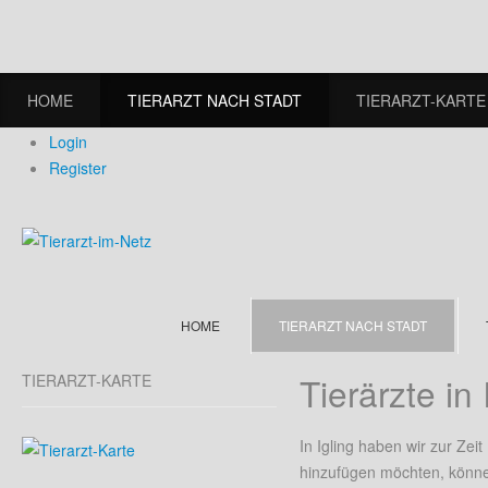
HOME
TIERARZT NACH STADT
TIERARZT-KARTE
Login
Register
HOME
TIERARZT NACH STADT
Tierärzte in 
TIERARZT-KARTE
In Igling haben wir zur Zeit
hinzufügen möchten, können