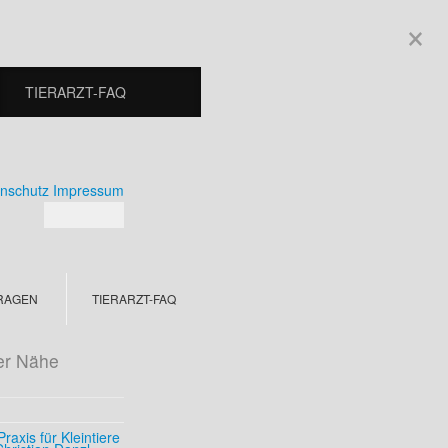
×
TIERARZT-FAQ
nschutz
Impressum
TRAGEN
TIERARZT-FAQ
der Nähe
Praxis für Kleintiere