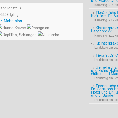
und Pferde Dr. 
Kaufering 2.59 k
apellenstr. 6
->
Tierärztliche
6859 Igling
Kleintiere Dr. A
-> Mehr Infos
Kaufering 2.67 k
->
Kleintierpraxi
Langenbeck
Kaufering 3.02 k
->
Kleintierprax
Landsberg am Le
->
Tierarzt Dr. C
Landsberg am Le
->
Gemeinschafts
und kleine Heim
Gühne und Man
Landsberg am Le
->
Tierärztliche
Dr. Christoph H
Höfer und Dr. K
und J. Sander
Landsberg am Le