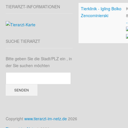
TIERARZT-INFORMATIONEN
Tierklinik - Igling Bolko
K
Zencominierski
8
-
SUCHE
TIERARZT
Bitte geben Sie die Stadt/PLZ ein , in
der Sie suchen möchten
Copyright
www.tierarzt-im-netz.de
2026