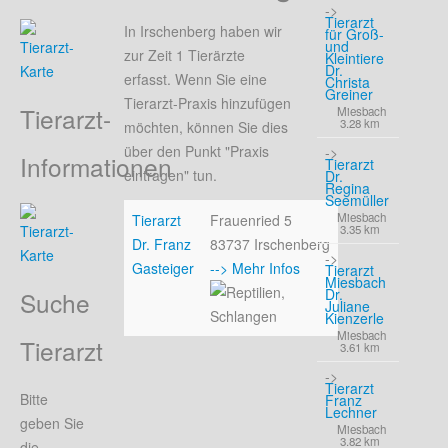
->
Tierarzt
In Irschenberg haben wir
für Groß-
und
zur Zeit 1 Tierärzte
Kleintiere
Dr.
erfasst. Wenn Sie eine
Christa
Greiner
Tierarzt-Praxis hinzufügen
Tierarzt-
Miesbach
3.28 km
möchten, können Sie dies
über den Punkt "Praxis
->
Informationen
Tierarzt
eintragen" tun.
Dr.
Regina
Seemüller
Miesbach
Tierarzt
Frauenried 5
3.35 km
Dr. Franz
83737 Irschenberg
->
Gasteiger
--> Mehr Infos
Tierarzt
Miesbach
Dr.
Suche
Juliane
Kienzerle
Miesbach
Tierarzt
3.61 km
->
Tierarzt
Bitte
Franz
Lechner
geben Sie
Miesbach
3.82 km
die