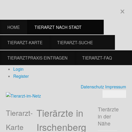
×
HOME
TIERARZT NACH STADT
TIERARZT-KARTE
TIERARZT-SUCHE
TIERARZTPRAXIS EINTRAGEN
TIERARZT-FAQ
Login
Register
Datenschutz
Impressum
Tierärzte
Tierärzte in
Tierarzt-
in der
Nähe
Irschenberg
Karte