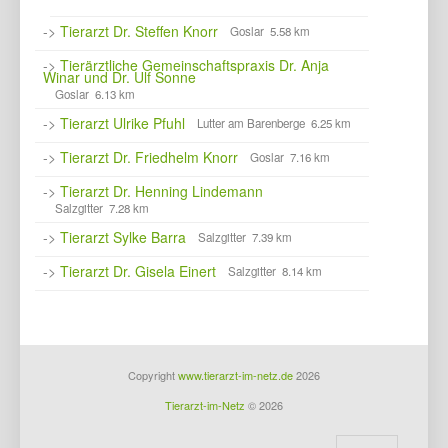
->
Tierarzt Dr. Steffen Knorr
Goslar 5.58 km
->
Tierärztliche Gemeinschaftspraxis Dr. Anja
Winar und Dr. Ulf Sonne
Goslar 6.13 km
->
Tierarzt Ulrike Pfuhl
Lutter am Barenberge 6.25 km
->
Tierarzt Dr. Friedhelm Knorr
Goslar 7.16 km
->
Tierarzt Dr. Henning Lindemann
Salzgitter 7.28 km
->
Tierarzt Sylke Barra
Salzgitter 7.39 km
->
Tierarzt Dr. Gisela Einert
Salzgitter 8.14 km
Copyright
www.tierarzt-im-netz.de
2026
Tierarzt-im-Netz
© 2026