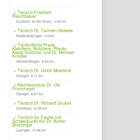
->
Tierarzt Friedrich
Rauchbauer
Sontheim an der Brenz 0.59 km
->
Tierarzt Dr. Carmen Heisele
Niederstotzingen 4.4 km
->
Tierärztliche Praxis -
Kleintiere, Nutztiere, Pferde
Klaus Grützner und Dr. Michael
Knödler
Herbrechtingen 8.43 km
->
Tierarzt Dr. Ulrich Moeferdt
Giengen 8.71 km
->
Kleintierpraxis Dr. Ute
Frommeyer
Giengen 8.97 km
->
Tierarzt Dr. Richard Gruber
Günzburg 10.35 km
->
Tierarzt für Fische mit
Schwerpunkt Koi Dr. Achim
Bretzinger
Lauingen 10.46 km