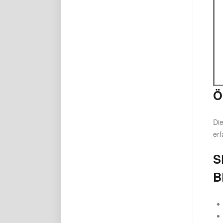
Ö
Die
erf
S
B