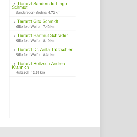
->
Tierarzt Sandersdorf Ingo
Schmidt
Sandersdorf-Brehna 6.72 km
->
Tierarzt Gito Schmidt
Bitterfeld-Wolfen 7.42 km
->
Tierarzt Hartmut Schrader
Bitterfeld-Wolfen 8.19 km
->
Tierarzt Dr. Anita Trützschler
Bitterfeld-Wolfen 8.31 km
->
Tierarzt Roitzsch Andrea
Krannich
Roitzsch 12.29 km