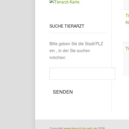
T
Ki
SUCHE
TIERARZT
Bitte geben Sie die Stadt/PLZ
T
ein , in der Sie suchen
möchten
Copyright
www.tierarzt-im-netz.de
2026