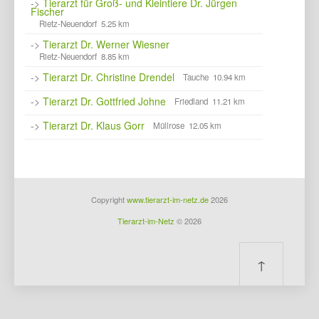
->
Tierarzt für Groß- und Kleintiere Dr. Jürgen
Fischer
Rietz-Neuendorf 5.25 km
->
Tierarzt Dr. Werner Wiesner
Rietz-Neuendorf 8.85 km
->
Tierarzt Dr. Christine Drendel
Tauche 10.94 km
->
Tierarzt Dr. Gottfried Johne
Friedland 11.21 km
->
Tierarzt Dr. Klaus Gorr
Müllrose 12.05 km
Copyright
www.tierarzt-im-netz.de
2026
Tierarzt-im-Netz
© 2026
↑