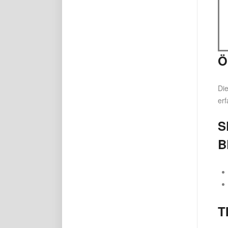
Ö
Die
erf
S
B
T