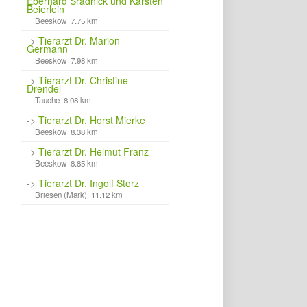
Eberhard Sradnick und Karsten
Beierlein
Beeskow 7.75 km
->
Tierarzt Dr. Marion
Germann
Beeskow 7.98 km
->
Tierarzt Dr. Christine
Drendel
Tauche 8.08 km
->
Tierarzt Dr. Horst Mierke
Beeskow 8.38 km
->
Tierarzt Dr. Helmut Franz
Beeskow 8.85 km
->
Tierarzt Dr. Ingolf Storz
Briesen (Mark) 11.12 km