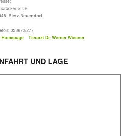
resse:
brücker Str. 6
848 Rietz-Neuendorf
lefon: 033672/277
r Homepage Tierarzt Dr. Werner Wiesner
NFAHRT UND LAGE