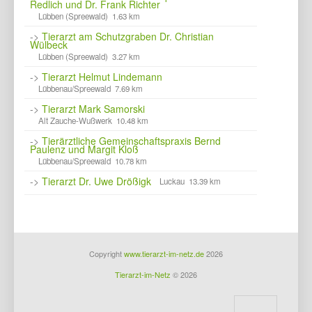
Redlich und Dr. Frank Richter
Lübben (Spreewald) 1.63 km
->
Tierarzt am Schutzgraben Dr. Christian
Wülbeck
Lübben (Spreewald) 3.27 km
->
Tierarzt Helmut Lindemann
Lübbenau/Spreewald 7.69 km
->
Tierarzt Mark Samorski
Alt Zauche-Wußwerk 10.48 km
->
Tierärztliche Gemeinschaftspraxis Bernd
Paulenz und Margit Kloß
Lübbenau/Spreewald 10.78 km
->
Tierarzt Dr. Uwe Drößigk
Luckau 13.39 km
Copyright
www.tierarzt-im-netz.de
2026
Tierarzt-im-Netz
© 2026