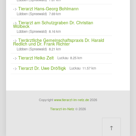
->
Tierarzt Hans-Georg Bohlmann
Lübben (Spreewald) 7.69 km
->
Tierarzt am Schutzgraben Dr. Christian
Wülbeck
Lübben (Spreewald) 8.16 km
->
Tierärztliche Gemeinschaftspraxis Dr. Harald
Redlich und Dr. Frank Richter
Lübben (Spreewald) 8.21 km
->
Tierarzt Heiko Zelt
Luckau 8.25 km
->
Tierarzt Dr. Uwe Drößigk
Luckau 11.57 km
Copyright
www.tierarzt-im-netz.de
2026
Tierarzt-im-Netz
© 2026
↑