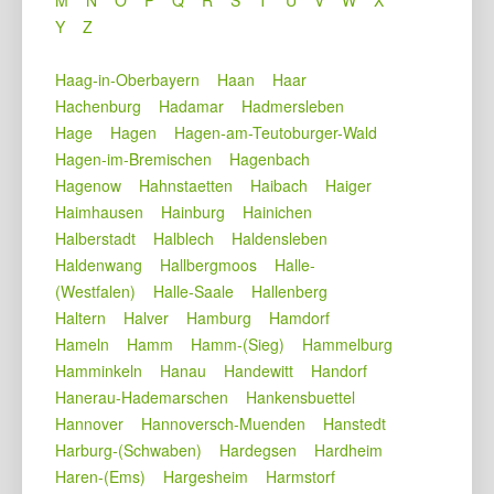
Y
Z
Haag-in-Oberbayern
Haan
Haar
Hachenburg
Hadamar
Hadmersleben
Hage
Hagen
Hagen-am-Teutoburger-Wald
Hagen-im-Bremischen
Hagenbach
Hagenow
Hahnstaetten
Haibach
Haiger
Haimhausen
Hainburg
Hainichen
Halberstadt
Halblech
Haldensleben
Haldenwang
Hallbergmoos
Halle-
(Westfalen)
Halle-Saale
Hallenberg
Haltern
Halver
Hamburg
Hamdorf
Hameln
Hamm
Hamm-(Sieg)
Hammelburg
Hamminkeln
Hanau
Handewitt
Handorf
Hanerau-Hademarschen
Hankensbuettel
Hannover
Hannoversch-Muenden
Hanstedt
Harburg-(Schwaben)
Hardegsen
Hardheim
Haren-(Ems)
Hargesheim
Harmstorf