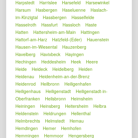
Harpstedt
Harrislee
Harsefeld
Harsewinkel
Harsum
Hasbergen
Haseluenne
Haslach-
im-Kinzigtal
Hassbergen
Hasselfelde
Hasselroth
Hassfurt
Hassloch
Haste
Hatten
Hattersheim-am-Main
Hattingen
Hattorf-am-Harz
Hatzfeld-(Eder)
Hauenstein
Hausen-im-Wiesental
Hauzenberg
Havelberg
Havixbeck
Hayingen
Hechingen
Heddesheim
Heek
Heere
Heide
Heideck
Heidelberg
Heiden
Heidenau
Heidenheim-an-der-Brenz
Heidenrod
Heilbronn
Heiligenhafen
Heiligenhaus
Heiligenstadt
Heiligenstadt-in-
Oberfranken
Heilsbronn
Heimsheim
Heiningen
Heinsberg
Heitersheim
Helbra
Heldenstein
Heldrungen
Hellenthal
Helmbrechts
Helmstedt
Hemau
Hemdingen
Hemer
Hemhofen
Hemmingen
Hemmoor
Hengersberg