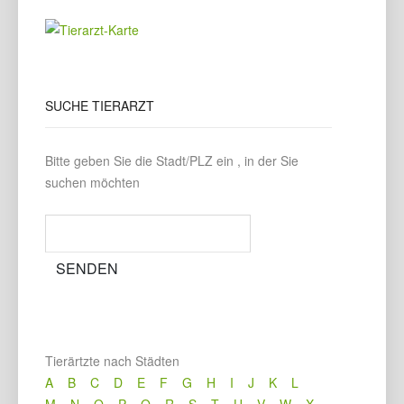
SUCHE
TIERARZT
Bitte geben Sie die Stadt/PLZ ein , in der Sie
suchen möchten
Tierärtzte nach Städten
A
B
C
D
E
F
G
H
I
J
K
L
M
N
O
P
Q
R
S
T
U
V
W
X