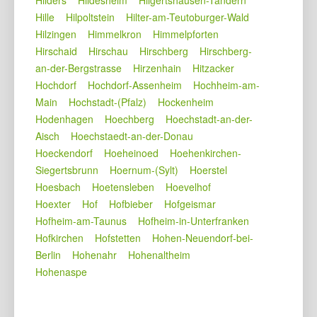
Hille
Hilpoltstein
Hilter-am-Teutoburger-Wald
Hilzingen
Himmelkron
Himmelpforten
Hirschaid
Hirschau
Hirschberg
Hirschberg-
an-der-Bergstrasse
Hirzenhain
Hitzacker
Hochdorf
Hochdorf-Assenheim
Hochheim-am-
Main
Hochstadt-(Pfalz)
Hockenheim
Hodenhagen
Hoechberg
Hoechstadt-an-der-
Aisch
Hoechstaedt-an-der-Donau
Hoeckendorf
Hoeheinoed
Hoehenkirchen-
Siegertsbrunn
Hoernum-(Sylt)
Hoerstel
Hoesbach
Hoetensleben
Hoevelhof
Hoexter
Hof
Hofbieber
Hofgeismar
Hofheim-am-Taunus
Hofheim-in-Unterfranken
Hofkirchen
Hofstetten
Hohen-Neuendorf-bei-
Berlin
Hohenahr
Hohenaltheim
Hohenaspe