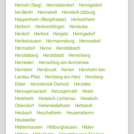
Hennef-(Sieg)
Hennickendorf
Hennigsdorf-
bei-Berlin
Hennstedt
Henstedt-Ulzburg
Heppenheim-(Bergstrasse)
Herbolzheim
Herborn
Herbrechtingen
Herdecke
Herdorf
Herford
Hergatz
Heringsdorf
Herleshausen
Hermannsburg
Hermeskeil
Hermsdorf
Herne
Heroldsbach
Heroldsberg
Heroldstatt
Herrenberg
Herrieden
Herrsching-am-Ammersee
Herrstein
Hersbruck
Herten
Herxheim-bei-
Landau-Pfalz
Herzberg-am-Harz
Herzberg-
Elster
Herzebrock-Clarholz
Herzlake
Herzogenaurach
Herzogenrath
Hesel
Hessheim
Hessisch-Lichtenau
Hessisch-
Oldendorf
Hettenleidelheim
Hettstedt
Heubach
Heuchelheim
Heusenstamm
Heusweiler
Hiddenhausen
Hildburghausen
Hilden
Hilders
Hildesheim
Hilgertshausen-Tandern