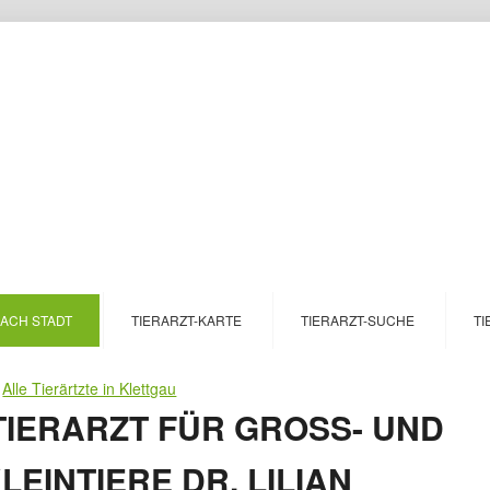
NACH STADT
TIERARZT-KARTE
TIERARZT-SUCHE
TI
>
Alle Tierärtzte in Klettgau
IERARZT FÜR GROSS- UND K
EINTIERE DR. LILIAN S