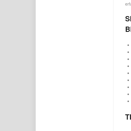
erf
S
B
T