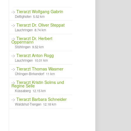
->
Tierarzt Wolfgang Gabrin
Dettighofen 5.52 km
->
Tierarzt Dr. Oliver Steppat
Lauchringen 8.74 km
->
Tierarzt Dr. Herbert
Oppermann
Stühlingen 9.52 km
->
Tierarzt Anton Rogg
Lauchringen 10.01 km
->
Tierarzt Thomas Wasmer
Ühlingen-Birkendorf 11 km
->
Tierarzt Kristin Solms und
Regine Selle
Küssaberg 12.15 km
->
Tierarzt Barbara Schneider
Waldshut-Tiengen 12.18 km