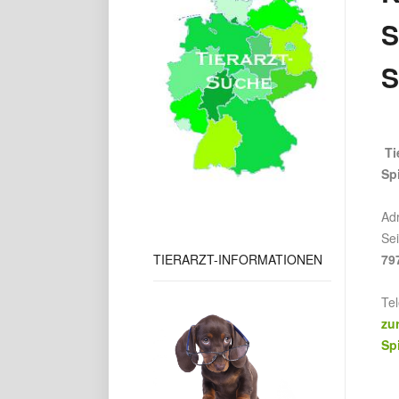
P
P
Ti
Sp
Ad
Se
TIERARZT-INFORMATIONEN
79
Te
zu
Sp