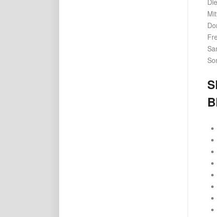
Di
Mi
Do
Fre
Sa
So
S
B