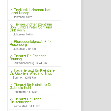
->
Tierklinik Lichtenau Karl-
Josef Knoop
Lichtenau 0 km
->
Tiergesundheitszentrum
Söhl GmbH Peter Söhl und
Dirk Koch
Lichtenau 0.6 km
->
Pferdedentalpraxis Fritz
Rosenberg
Lichtenau 7.84 km
->
Tierarzt Dr. Friedrich
Brüning
Bad Wünnenberg 12.41 km
->
FachTierarzt für Kleintiere
Dr. Gabriele Wiegand-Tripp
Borchen 12.53 km
->
Tierarzt für Kleintiere Dr.
Gabriele Kehl
Paderborn 14.05 km
->
Tierarzt Dr. Ulrich
Dielschneider
Diemelstadt 14.11 km