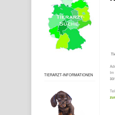
Ti
Ad
Im 
TIERARZT-INFORMATIONEN
33
Te
zu